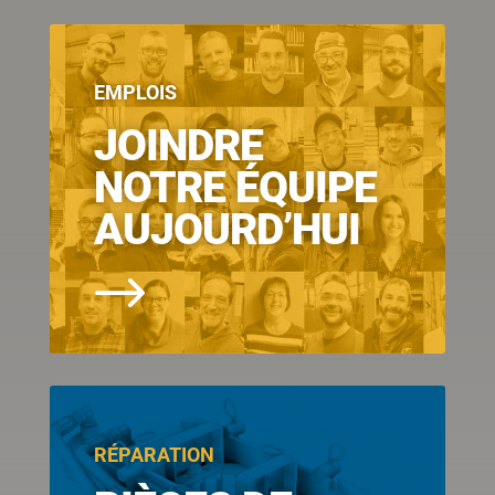
EMPLOIS
JOINDRE
NOTRE ÉQUIPE
AUJOURD’HUI
$
RÉPARATION