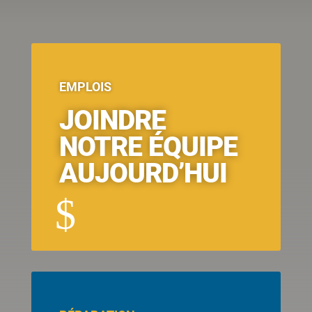
EMPLOIS
JOINDRE
NOTRE ÉQUIPE
AUJOURD’HUI
$