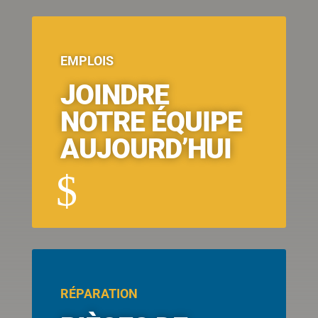
EMPLOIS
JOINDRE
NOTRE ÉQUIPE
AUJOURD’HUI
$
RÉPARATION