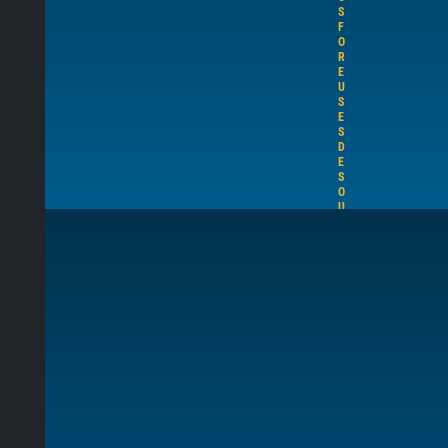
S
F
O
R
E
U
S
E
S
D
E
S
O
U
T
E
R
R
A
I
N
S
S
T
M