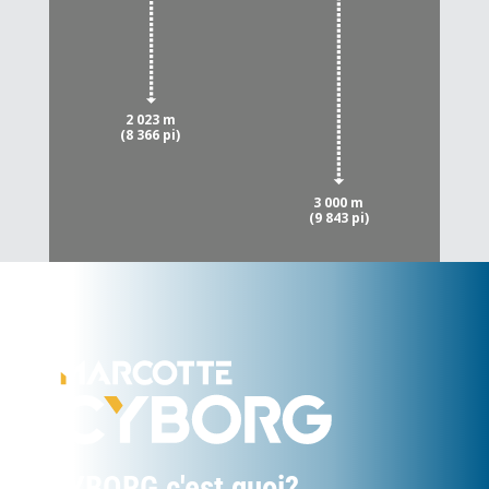
2 023 m
(8 366 pi)
3 000 m
(9 843 pi)
CYBORG c'est quoi?