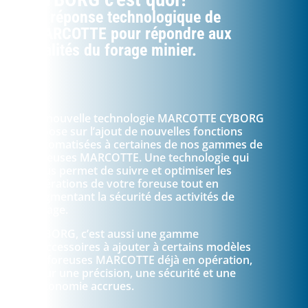
La réponse technologique de
MARCOTTE pour répondre aux
réalités du forage minier.
La nouvelle technologie MARCOTTE CYBORG
repose sur l’ajout de nouvelles fonctions
automatisées à certaines de nos gammes de
foreuses MARCOTTE. Une technologie qui
vous permet de suivre et optimiser les
opérations de votre foreuse tout en
augmentant la sécurité des activités de
forage.
CYBORG, c’est aussi une gamme
d’accessoires à ajouter à certains modèles
de foreuses MARCOTTE déjà en opération,
pour une précision, une sécurité et une
autonomie accrues.