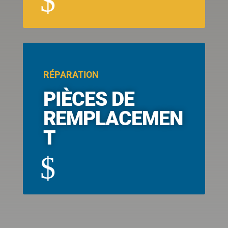
$
RÉPARATION
PIÈCES DE
REMPLACEMEN
T
$