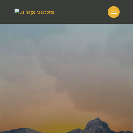
Votre terrain de
jeu
Nos solutions de
forage