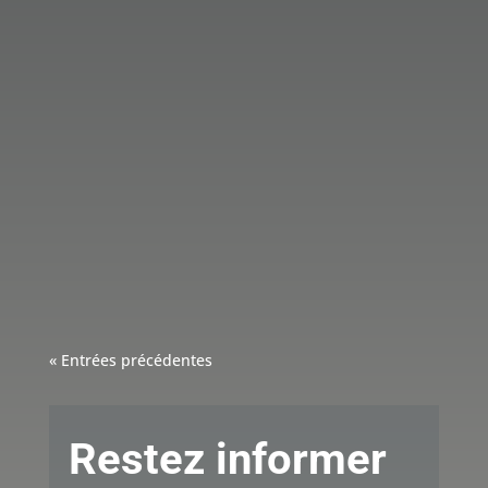
Développement économique Canada pour les
régions du Québec alloue plus de 2,4 millions
de dollars pour soutenir des entreprises qui
innovent dans le secteur minier.
« Entrées précédentes
Restez informer