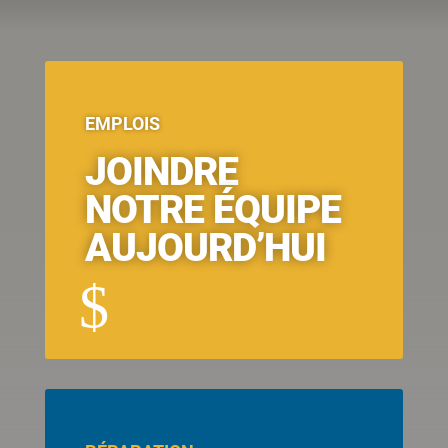
EMPLOIS
JOINDRE
NOTRE ÉQUIPE
AUJOURD’HUI
$